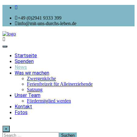
+49 (0)2941 9333 399
info@mit-uns-durchs-leben.de
Toggle
navigation
Startseite
Spenden
News
Was wir machen
Zwergenköche
Ferienfreizeit für Alleinerziehende
Satzung
Unser Team
Fördermitglied werden
Kontakt
Fotos
×