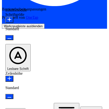
Barrierefreiheitsanpassungen
Inhaltsmodule
Schriftgröße
Präsentiert von
OneTap
Werkzeugleiste ausblenden
Standard
Lesbare Schrift
Zeilenhöhe
Standard