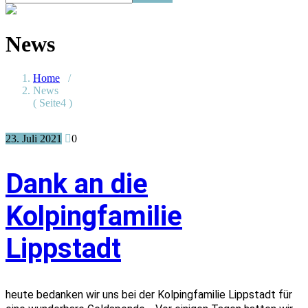
News
Home
/
News
( Seite4 )
23. Juli 2021
0
Dank an die
Kolpingfamilie
Lippstadt
heute bedanken wir uns bei der Kolpingfamilie Lippstadt für