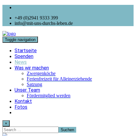
+49 (0)2941 9333 399
info@mit-uns-durchs-leben.de
Toggle navigation
Startseite
Spenden
News
Was wir machen
Zwergenköche
Ferienfreizeit für Alleinerziehende
Satzung
Unser Team
Fördermitglied werden
Kontakt
Fotos
×