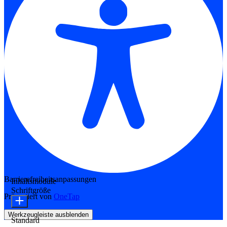
Barrierefreiheitsanpassungen
Inhaltsmodule
Schriftgröße
Präsentiert von
OneTap
Werkzeugleiste ausblenden
Standard