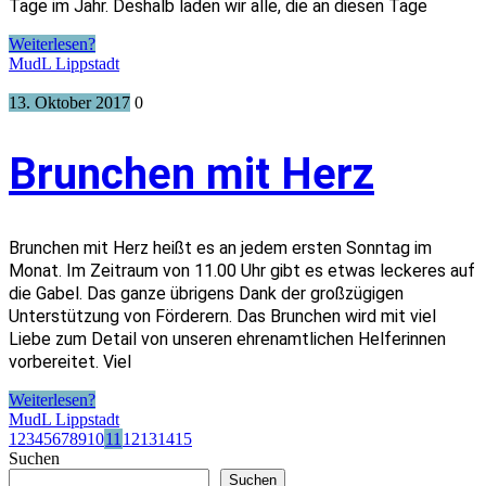
Tage im Jahr. Deshalb laden wir alle, die an diesen Tage
Weiterlesen?
MudL Lippstadt
13. Oktober 2017
0
Brunchen mit Herz
Brunchen mit Herz heißt es an jedem ersten Sonntag im
Monat. Im Zeitraum von 11.00 Uhr gibt es etwas leckeres auf
die Gabel. Das ganze übrigens Dank der großzügigen
Unterstützung von Förderern. Das Brunchen wird mit viel
Liebe zum Detail von unseren ehrenamtlichen Helferinnen
vorbereitet. Viel
Weiterlesen?
MudL Lippstadt
1
2
3
4
5
6
7
8
9
10
11
12
13
14
15
Suchen
Suchen