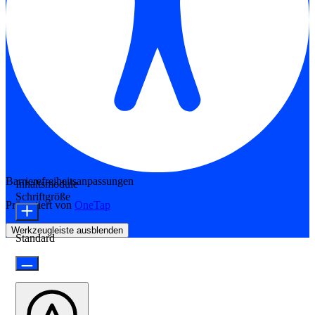
Barrierefreiheitsanpassungen
Inhaltsmodule
Schriftgröße
Präsentiert von
OneTap
Werkzeugleiste ausblenden
Standard