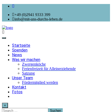
+49 (0)2941 9333 399
info@mit-uns-durchs-leben.de
Toggle
navigation
Startseite
Spenden
News
Was wir machen
Zwergenköche
Ferienfreizeit für Alleinerziehende
Satzung
Unser Team
Fördermitglied werden
Kontakt
Fotos
×