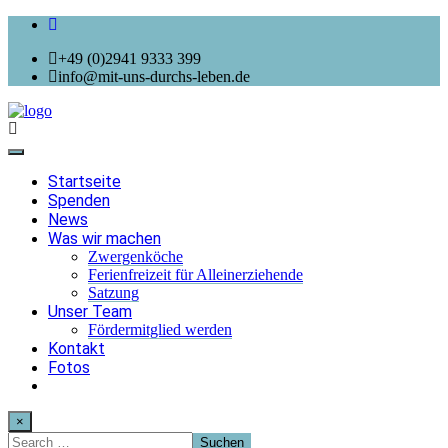
+49 (0)2941 9333 399
info@mit-uns-durchs-leben.de
Toggle
navigation
Startseite
Spenden
News
Was wir machen
Zwergenköche
Ferienfreizeit für Alleinerziehende
Satzung
Unser Team
Fördermitglied werden
Kontakt
Fotos
×