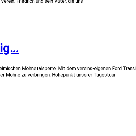
rein. Friedrich und sein Vater, die uns
tig…
heimischen Möhnetalsperre. Mit dem vereins-eigenen Ford Trans
der Möhne zu verbringen. Höhepunkt unserer Tagestour