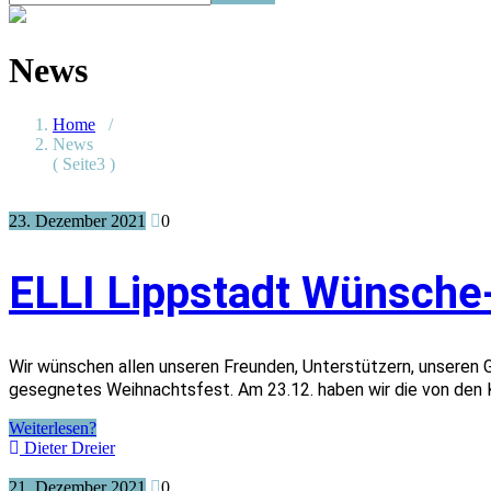
News
Home
/
News
( Seite3 )
23. Dezember 2021
0
ELLI Lippstadt Wünsch
Wir wünschen allen unseren Freunden, Unterstützern, unseren 
gesegnetes Weihnachtsfest. Am 23.12. haben wir die von den 
Weiterlesen?
Dieter Dreier
21. Dezember 2021
0