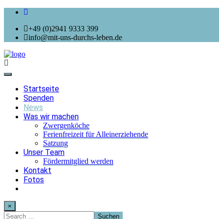
+49 (0)2941 9333 399
info@mit-uns-durchs-leben.de
Toggle
navigation
Startseite
Spenden
News
Was wir machen
Zwergenköche
Ferienfreizeit für Alleinerziehende
Satzung
Unser Team
Fördermitglied werden
Kontakt
Fotos
×