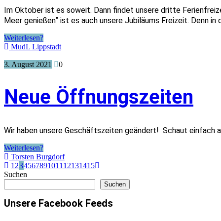
Im Oktober ist es soweit. Dann findet unsere dritte Ferienfre
Meer genießen” ist es auch unsere Jubiläums Freizeit. Denn in 
Weiterlesen?
MudL Lippstadt
3. August 2021
0
Neue Öffnungszeiten
Wir haben unsere Geschäftszeiten geändert! Schaut einfach 
Weiterlesen?
Torsten Burgdorf
1
2
3
4
5
6
7
8
9
10
11
12
13
14
15
Suchen
Suchen
Unsere Facebook Feeds