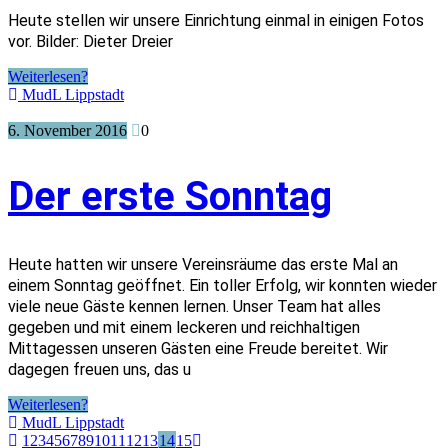
Heute stellen wir unsere Einrichtung einmal in einigen Fotos
vor. Bilder: Dieter Dreier
Weiterlesen?
MudL Lippstadt
6. November 2016
0
Der erste Sonntag
Heute hatten wir unsere Vereinsräume das erste Mal an
einem Sonntag geöffnet. Ein toller Erfolg, wir konnten wieder
viele neue Gäste kennen lernen. Unser Team hat alles
gegeben und mit einem leckeren und reichhaltigen
Mittagessen unseren Gästen eine Freude bereitet. Wir
dagegen freuen uns, das u
Weiterlesen?
MudL Lippstadt
1
2
3
4
5
6
7
8
9
10
11
12
13
14
15