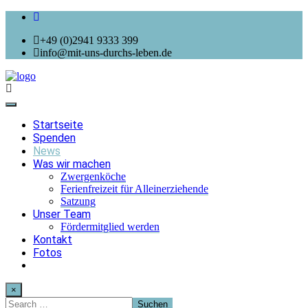
+49 (0)2941 9333 399
info@mit-uns-durchs-leben.de
Toggle
navigation
Startseite
Spenden
News
Was wir machen
Zwergenköche
Ferienfreizeit für Alleinerziehende
Satzung
Unser Team
Fördermitglied werden
Kontakt
Fotos
×