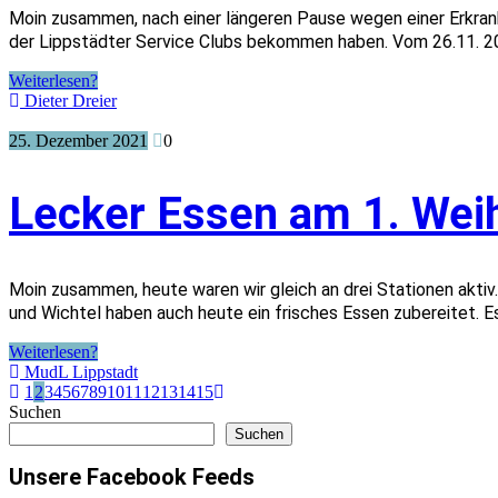
Moin zusammen, nach einer längeren Pause wegen einer Erkrank
der Lippstädter Service Clubs bekommen haben. Vom 26.11. 20
Weiterlesen?
Dieter Dreier
25. Dezember 2021
0
Lecker Essen am 1. Wei
Moin zusammen, heute waren wir gleich an drei Stationen aktiv
und Wichtel haben auch heute ein frisches Essen zubereitet. E
Weiterlesen?
MudL Lippstadt
1
2
3
4
5
6
7
8
9
10
11
12
13
14
15
Suchen
Suchen
Unsere Facebook Feeds