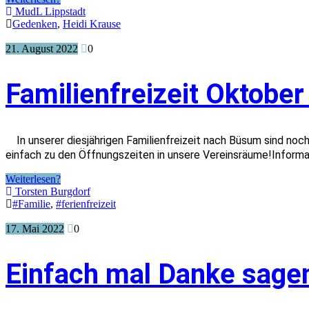
MudL Lippstadt
Gedenken
,
Heidi Krause
21. August 2022
0
Familienfreizeit Oktobe
In unserer diesjährigen Familienfreizeit nach Büsum sind n
einfach zu den Öffnungszeiten in unsere Vereinsräume!Inform
Weiterlesen?
Torsten Burgdorf
#Familie
,
#ferienfreizeit
17. Mai 2022
0
Einfach mal Danke sage