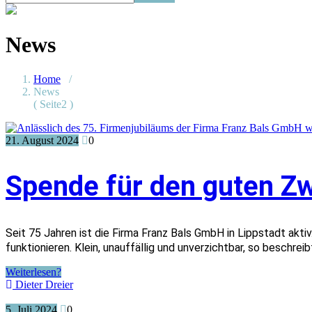
News
Home
/
News
( Seite2 )
21. August 2024
0
Spende für den guten Z
Seit 75 Jahren ist die Firma Franz Bals GmbH in Lippstadt akt
funktionieren. Klein, unauffällig und unverzichtbar, so beschre
Weiterlesen?
Dieter Dreier
5. Juli 2024
0