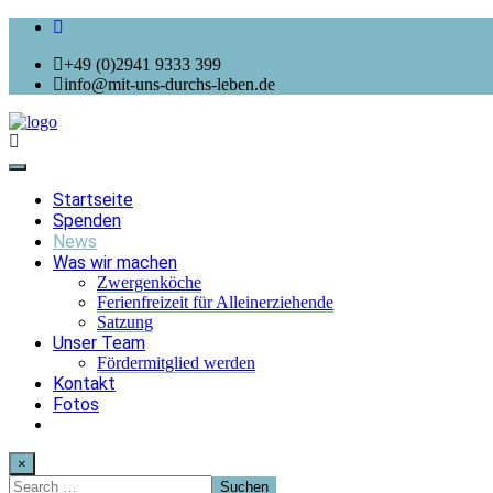
+49 (0)2941 9333 399
info@mit-uns-durchs-leben.de
Toggle
navigation
Startseite
Spenden
News
Was wir machen
Zwergenköche
Ferienfreizeit für Alleinerziehende
Satzung
Unser Team
Fördermitglied werden
Kontakt
Fotos
×