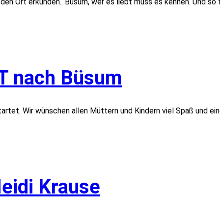
den Ort erkunden.. Büsum, wer es liebt muss es kennen. Und so 
T nach Büsum
rtet. Wir wünschen allen Müttern und Kindern viel Spaß und ei
Heidi Krause