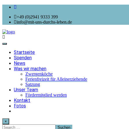
+49 (0)2941 9333 399
info@mit-uns-durchs-leben.de
Toggle
navigation
Startseite
Spenden
News
Was wir machen
Zwergenköche
Ferienfreizeit für Alleinerziehende
Satzung
Unser Team
Fördermitglied werden
Kontakt
Fotos
×