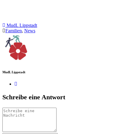
MudL Lippstadt
Familien
,
News
MudL Lippstadt
Schreibe eine Antwort