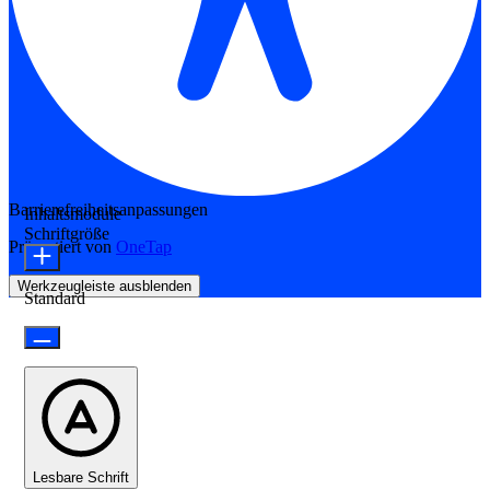
Barrierefreiheitsanpassungen
Inhaltsmodule
Schriftgröße
Präsentiert von
OneTap
Werkzeugleiste ausblenden
Standard
Lesbare Schrift