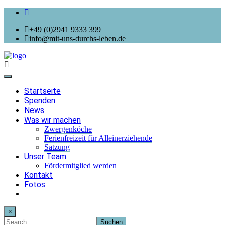
+49 (0)2941 9333 399
info@mit-uns-durchs-leben.de
Toggle
navigation
Startseite
Spenden
News
Was wir machen
Zwergenköche
Ferienfreizeit für Alleinerziehende
Satzung
Unser Team
Fördermitglied werden
Kontakt
Fotos
×