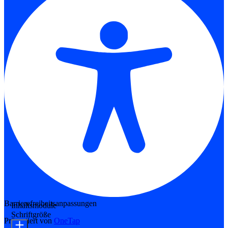
Barrierefreiheitsanpassungen
Inhaltsmodule
Schriftgröße
Präsentiert von
OneTap