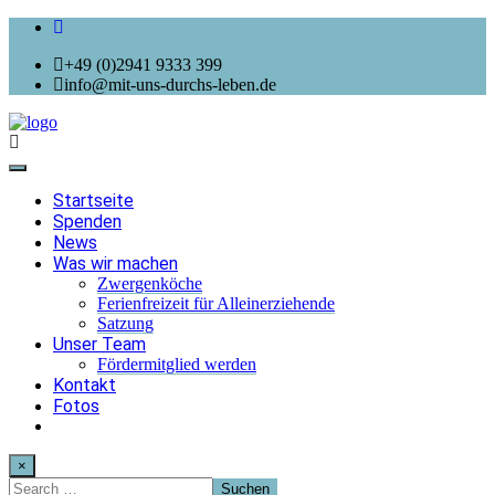
+49 (0)2941 9333 399
info@mit-uns-durchs-leben.de
Toggle
navigation
Startseite
Spenden
News
Was wir machen
Zwergenköche
Ferienfreizeit für Alleinerziehende
Satzung
Unser Team
Fördermitglied werden
Kontakt
Fotos
×