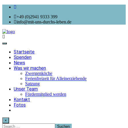
+49 (0)2941 9333 399
info@mit-uns-durchs-leben.de
Toggle
navigation
Startseite
Spenden
News
Was wir machen
Zwergenköche
Ferienfreizeit für Alleinerziehende
Satzung
Unser Team
Fördermitglied werden
Kontakt
Fotos
×