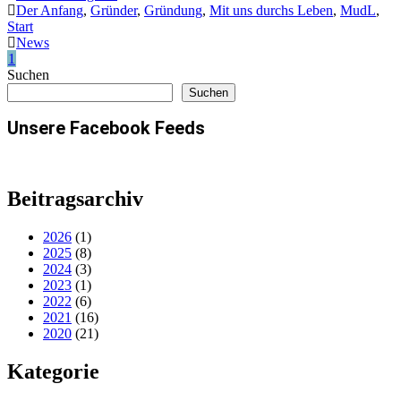
Der Anfang
,
Gründer
,
Gründung
,
Mit uns durchs Leben
,
MudL
,
Start
News
1
Suchen
Suchen
Unsere Facebook Feeds
Beitragsarchiv
2026
(1)
2025
(8)
2024
(3)
2023
(1)
2022
(6)
2021
(16)
2020
(21)
Kategorie