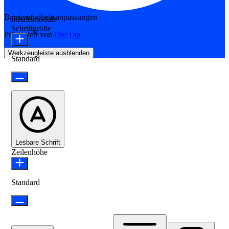
Barrierefreiheitsanpassungen
Inhaltsmodule
Schriftgröße
Präsentiert von
OneTap
Werkzeugleiste ausblenden
Standard
Lesbare Schrift
Zeilenhöhe
Standard