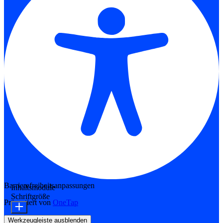
Barrierefreiheitsanpassungen
Inhaltsmodule
Schriftgröße
Präsentiert von
OneTap
Werkzeugleiste ausblenden