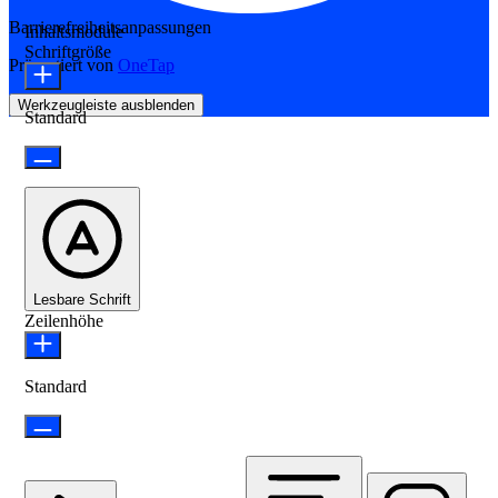
Barrierefreiheitsanpassungen
Inhaltsmodule
Schriftgröße
Präsentiert von
OneTap
Werkzeugleiste ausblenden
Standard
Lesbare Schrift
Zeilenhöhe
Standard