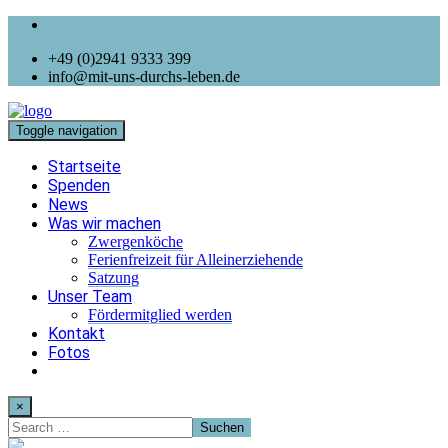
+49 (0)2941 9333 399
info@mit-uns-durchs-leben.de
Toggle navigation
Startseite
Spenden
News
Was wir machen
Zwergenköche
Ferienfreizeit für Alleinerziehende
Satzung
Unser Team
Fördermitglied werden
Kontakt
Fotos
×