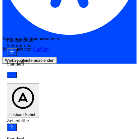
Barrierefreiheitsanpassungen
Inhaltsmodule
Schriftgröße
Präsentiert von
OneTap
Werkzeugleiste ausblenden
Standard
Lesbare Schrift
Zeilenhöhe
Standard